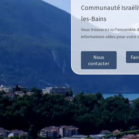
Communauté Israëlit
les-Bains
Vous trouverez ici l'ensemble 
informations utiles pour votre s
Nous
Fai
contacter