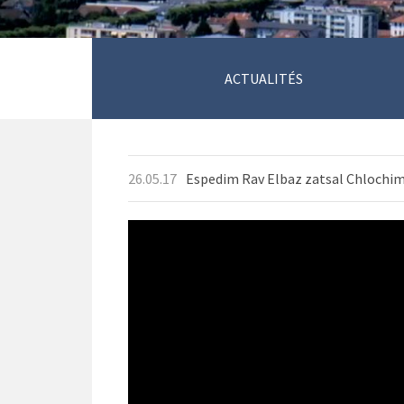
ACTUALITÉS
26.05.17
Espedim Rav Elbaz zatsal Chlochim