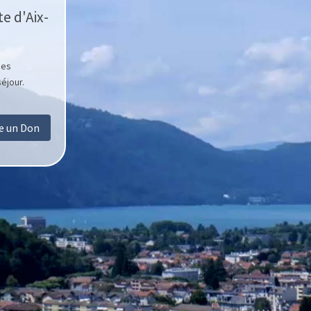
e d'Aix-
des
éjour.
re un Don