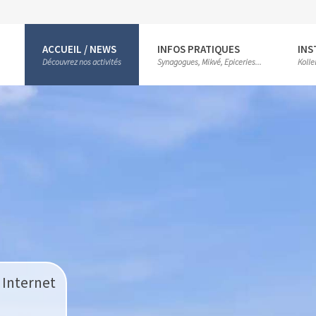
ACCUEIL / NEWS
INFOS PRATIQUES
INS
Découvrez nos activités
Synagogues, Mikvé, Epiceries...
Kolle
 Internet