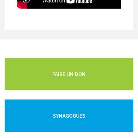
CARTOGRAPHIE DE TOUS LES POINTS D'INTÊRETS
Repas faits maison
Pour les vacanciers et les curistes, la famille Cohen
vous propose des repas "faits maison" frais et copieux.
FAIRE UN DON
Vous pouvez commander vos repas pour la semaine
SYNAGOGUES
et/ou le Chabbat en téléphonant au :
04 79 34 92 52
ou au
06 14 50 59 75