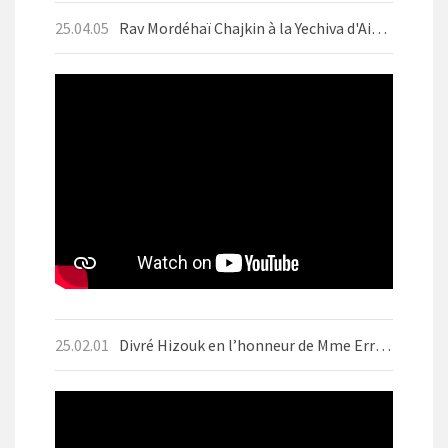
25.04.05
Rav Mordéhaï Chajkin à la Yechiva d'Aix-les-Bains en avril 2025 avant Pessah
25.02.01
Divré Hizouk en l’honneur de Mme Errera ז״ל Motsaei Chabbat BO 1er Fevrier 2025