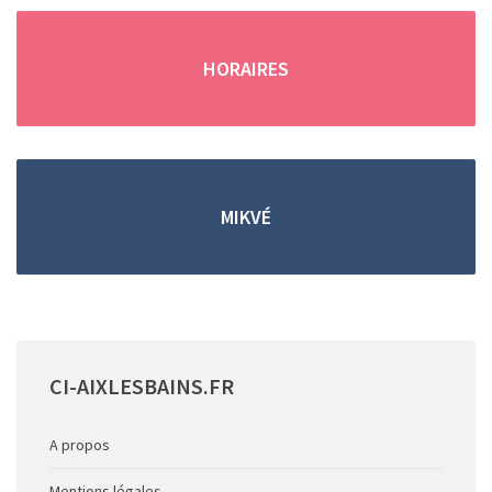
(en cas d'absence, merci de
remplir
le formulaire de contact
)
HORAIRES
Trouver une location grâce aux petites annonces !
MIKVÉ
Vous pouvez retrouver
toutes les
locations de
vacances saisonnieres
dans les
petites
annonces
.
CI-AIXLESBAINS.FR
A propos
Mentions légales