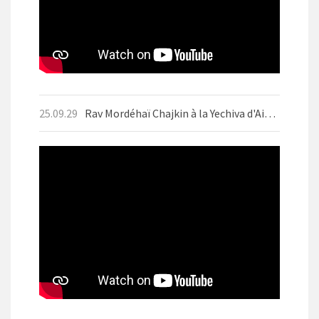
25.09.29
Rav Mordéhaï Chajkin à la Yechiva d'Aix-les-Bains en septembre 2025 avant Yom Kippour