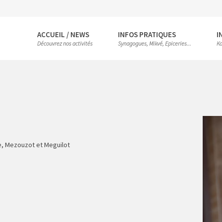
ACCUEIL / NEWS
INFOS PRATIQUES
I
Découvrez nos activités
Synagogues, Mikvé, Epiceries...
Ko
ine, Mezouzot et Meguilot