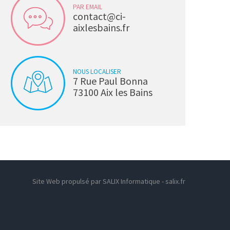
PAR EMAIL
contact@ci-
aixlesbains.fr
NOUS LOCALISER
7 Rue Paul Bonna
73100 Aix les Bains
Site Web propulsé par SALIX Informatique - salix.fr