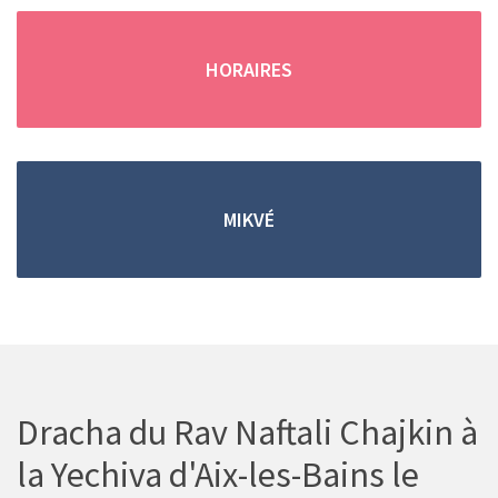
(en cas d'absence, merci de
remplir
le formulaire de contact
)
HORAIRES
Trouver une location grâce aux petites annonces !
MIKVÉ
Vous pouvez retrouver
toutes les
locations de
vacances saisonnieres
dans les
petites
annonces
.
Dracha du Rav Naftali Chajkin à
la Yechiva d'Aix-les-Bains le