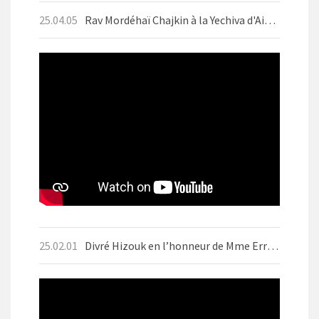
25.04.05
Rav Mordéhaï Chajkin à la Yechiva d'Aix-les-Bains en avril 2025 avant Pessah
25.02.01
Divré Hizouk en l’honneur de Mme Errera ז״ל Motsaei Chabbat BO 1er Fevrier 2025