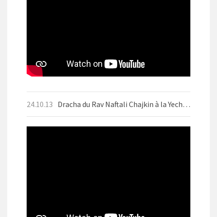
24.10.13
Dracha du Rav Naftali Chajkin à la Yechiva d'Aix-les-Bains le mercredi 9 octobre 2024