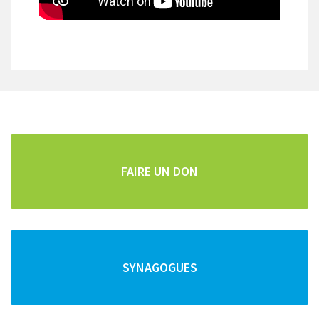
CARTOGRAPHIE DE TOUS LES POINTS D'INTÊRETS
Repas faits maison
Pour les vacanciers et les curistes, la famille Cohen
vous propose des repas "faits maison" frais et copieux.
FAIRE UN DON
Vous pouvez commander vos repas pour la semaine
SYNAGOGUES
et/ou le Chabbat en téléphonant au :
04 79 34 92 52
ou au
06 14 50 59 75