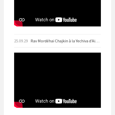
25.09.29
Rav Mordéhaï Chajkin à la Yechiva d'Aix-les-Bains en septembre 2025 avant Yom Kippour