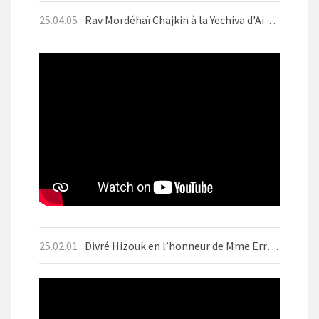
25.04.05
Rav Mordéhaï Chajkin à la Yechiva d'Aix-les-Bains en avril 2025 avant Pessah
25.02.01
Divré Hizouk en l’honneur de Mme Errera ז״ל Motsaei Chabbat BO 1er Fevrier 2025