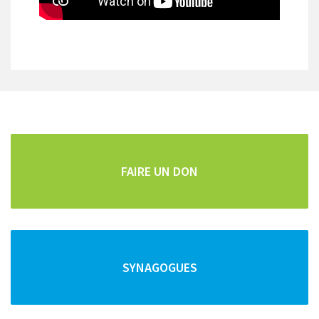
CARTOGRAPHIE DE TOUS LES POINTS D'INTÊRETS
Repas faits maison
Pour les vacanciers et les curistes, la famille Cohen
vous propose des repas "faits maison" frais et copieux.
FAIRE UN DON
Vous pouvez commander vos repas pour la semaine
SYNAGOGUES
et/ou le Chabbat en téléphonant au :
04 79 34 92 52
ou au
06 14 50 59 75