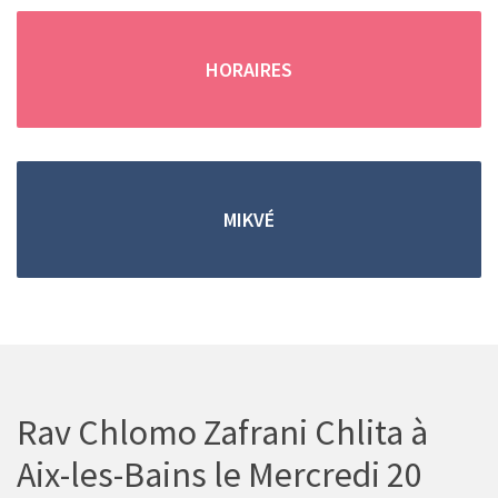
(en cas d'absence, merci de
remplir
le formulaire de contact
)
HORAIRES
Trouver une location grâce aux petites annonces !
MIKVÉ
Vous pouvez retrouver
toutes les
locations de
vacances saisonnieres
dans les
petites
annonces
.
Rav Chlomo Zafrani Chlita à
Aix-les-Bains le Mercredi 20