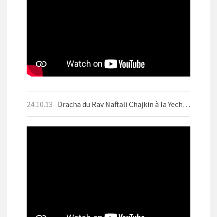
24.10.13
Dracha du Rav Naftali Chajkin à la Yechiva d'Aix-les-Bains le mercredi 9 octobre 2024