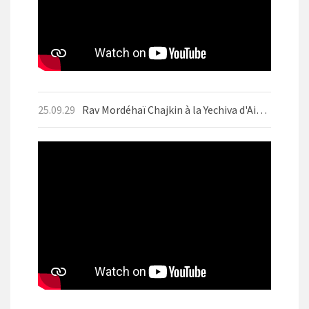
25.09.29
Rav Mordéhaï Chajkin à la Yechiva d'Aix-les-Bains en septembre 2025 avant Yom Kippour