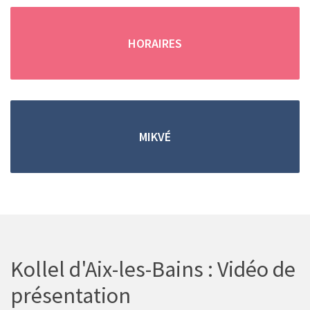
(en cas d'absence, merci de
remplir
le formulaire de contact
)
HORAIRES
Trouver une location grâce aux petites annonces !
MIKVÉ
Vous pouvez retrouver
toutes les
locations de
vacances saisonnieres
dans les
petites
annonces
.
Kollel d'Aix-les-Bains : Vidéo de
présentation