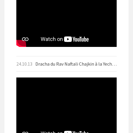
24.10.13
Dracha du Rav Naftali Chajkin à la Yechiva d'Aix-les-Bains le mercredi 9 octobre 2024