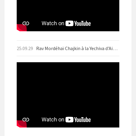
25.09.29
Rav Mordéhaï Chajkin à la Yechiva d'Aix-les-Bains en septembre 2025 avant Yom Kippour