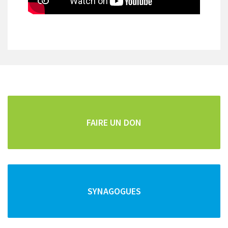
CARTOGRAPHIE DE TOUS LES POINTS D'INTÊRETS
Repas faits maison
Pour les vacanciers et les curistes, la famille Cohen
vous propose des repas "faits maison" frais et copieux.
FAIRE UN DON
Vous pouvez commander vos repas pour la semaine
SYNAGOGUES
et/ou le Chabbat en téléphonant au :
04 79 34 92 52
ou au
06 14 50 59 75