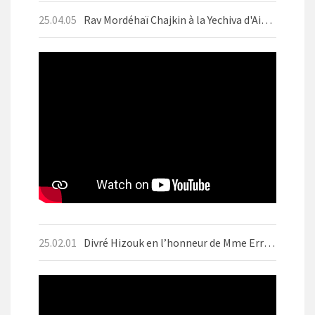
25.04.05
Rav Mordéhaï Chajkin à la Yechiva d'Aix-les-Bains en avril 2025 avant Pessah
25.02.01
Divré Hizouk en l’honneur de Mme Errera ז״ל Motsaei Chabbat BO 1er Fevrier 2025