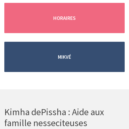
(en cas d'absence, merci de
remplir
le formulaire de contact
)
HORAIRES
Trouver une location grâce aux petites annonces !
MIKVÉ
Vous pouvez retrouver
toutes les
locations de
vacances saisonnieres
dans les
petites
annonces
.
Kimha dePissha : Aide aux
famille nesseciteuses