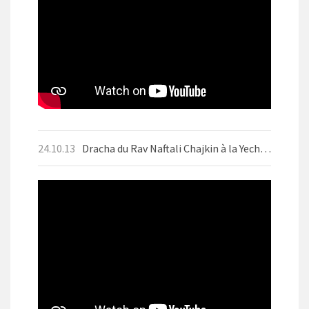
24.10.13
Dracha du Rav Naftali Chajkin à la Yechiva d'Aix-les-Bains le mercredi 9 octobre 2024