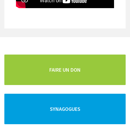
CARTOGRAPHIE DE TOUS LES POINTS D'INTÊRETS
Repas faits maison
Pour les vacanciers et les curistes, la famille Cohen
vous propose des repas "faits maison" frais et copieux.
FAIRE UN DON
Vous pouvez commander vos repas pour la semaine
SYNAGOGUES
et/ou le Chabbat en téléphonant au :
04 79 34 92 52
ou au
06 14 50 59 75