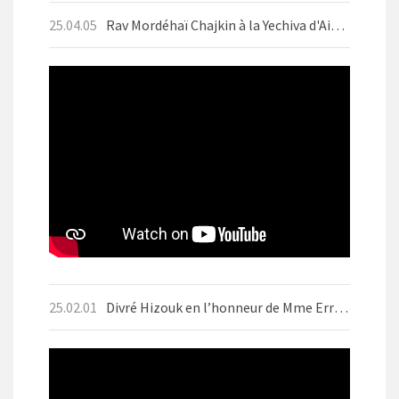
25.04.05
Rav Mordéhaï Chajkin à la Yechiva d'Aix-les-Bains en avril 2025 avant Pessah
25.02.01
Divré Hizouk en l’honneur de Mme Errera ז״ל Motsaei Chabbat BO 1er Fevrier 2025