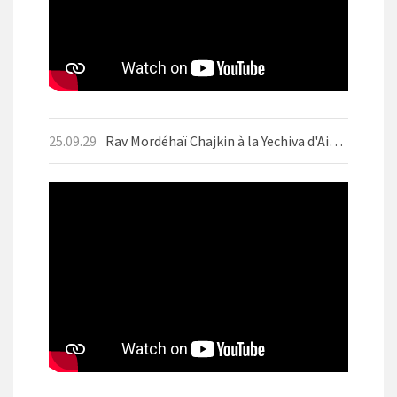
25.09.29
Rav Mordéhaï Chajkin à la Yechiva d'Aix-les-Bains en septembre 2025 avant Yom Kippour