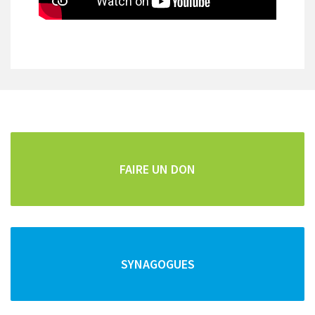
CARTOGRAPHIE DE TOUS LES POINTS D'INTÊRETS
Repas faits maison
Pour les vacanciers et les curistes, la famille Cohen
vous propose des repas "faits maison" frais et copieux.
FAIRE UN DON
Vous pouvez commander vos repas pour la semaine
SYNAGOGUES
et/ou le Chabbat en téléphonant au :
04 79 34 92 52
ou au
06 14 50 59 75