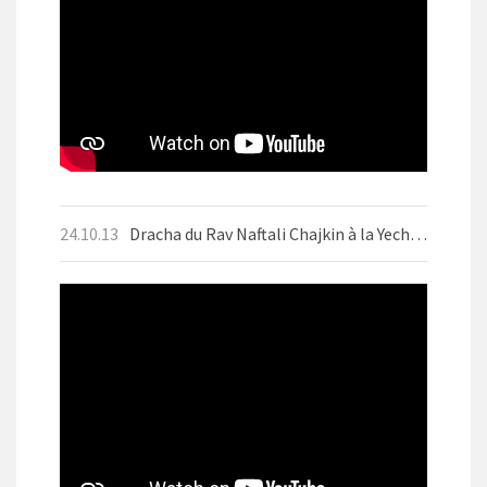
24.10.13
Dracha du Rav Naftali Chajkin à la Yechiva d'Aix-les-Bains le mercredi 9 octobre 2024