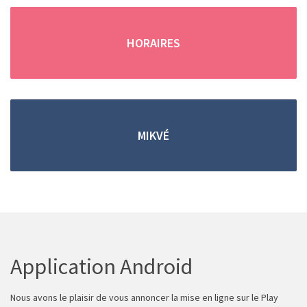
(en cas d'absence, merci de
remplir
le formulaire de contact
)
HORAIRES
Trouver une location grâce aux petites annonces !
MIKVÉ
Vous pouvez retrouver
toutes les
locations de
vacances saisonnieres
dans les
petites
annonces
.
Application Android
Nous avons le plaisir de vous annoncer la mise en ligne sur le Play