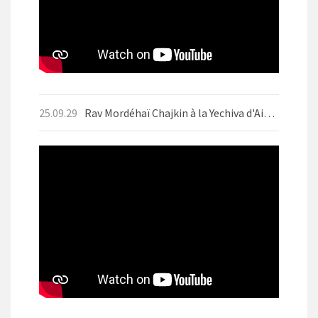
25.09.29
Rav Mordéhaï Chajkin à la Yechiva d'Aix-les-Bains en septembre 2025 avant Yom Kippour