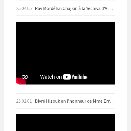
25.04.05
Rav Mordéhaï Chajkin à la Yechiva d'Aix-les-Bains en avril 2025 avant Pessah
25.02.01
Divré Hizouk en l’honneur de Mme Errera ז״ל Motsaei Chabbat BO 1er Fevrier 2025