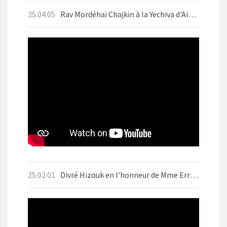
25.04.05
Rav Mordéhaï Chajkin à la Yechiva d'Aix-les-Bains en avril 2025 avant Pessah
25.02.01
Divré Hizouk en l’honneur de Mme Errera ז״ל Motsaei Chabbat BO 1er Fevrier 2025