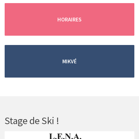
(en cas d'absence, merci de
remplir
le formulaire de contact
)
HORAIRES
Trouver une location grâce aux petites annonces !
MIKVÉ
Vous pouvez retrouver
toutes les
locations de
vacances saisonnieres
dans les
petites
annonces
.
Stage de Ski !