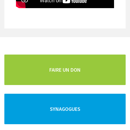
CARTOGRAPHIE DE TOUS LES POINTS D'INTÊRETS
Repas faits maison
Pour les vacanciers et les curistes, la famille Cohen
vous propose des repas "faits maison" frais et copieux.
FAIRE UN DON
Vous pouvez commander vos repas pour la semaine
SYNAGOGUES
et/ou le Chabbat en téléphonant au :
04 79 34 92 52
ou au
06 14 50 59 75