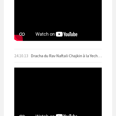
24.10.13
Dracha du Rav Naftali Chajkin à la Yechiva d'Aix-les-Bains le mercredi 9 octobre 2024