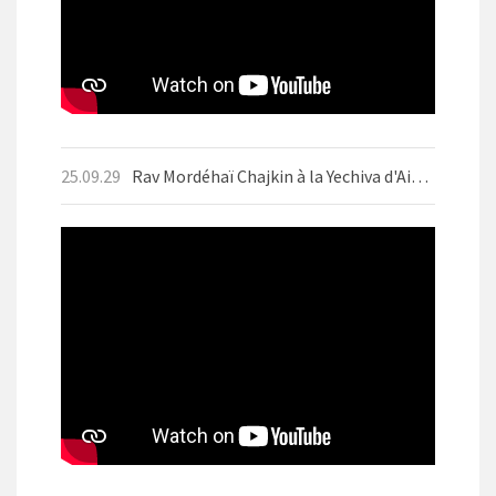
25.09.29
Rav Mordéhaï Chajkin à la Yechiva d'Aix-les-Bains en septembre 2025 avant Yom Kippour