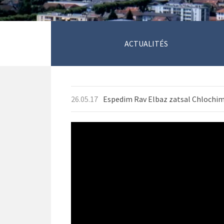
ACTUALITÉS
26.05.17
Espedim Rav Elbaz zatsal Chlochim