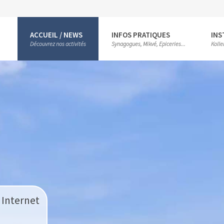
ACCUEIL / NEWS
INFOS PRATIQUES
INS
Découvrez nos activités
Synagogues, Mikvé, Epiceries...
Kolle
 Internet