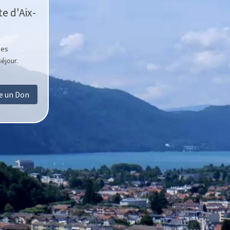
e d'Aix-
des
éjour.
re un Don