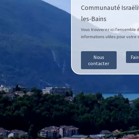
Communauté Israëlit
les-Bains
Vous trouverez ici l'ensemble 
informations utiles pour votre s
Nous
Fai
contacter