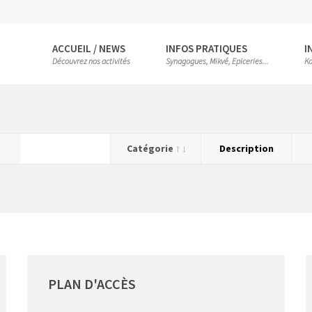
ACCUEIL / NEWS
INFOS PRATIQUES
I
Découvrez nos activités
Synagogues, Mikvé, Epiceries...
Ko
Catégorie
Description
PLAN
D'ACCÈS