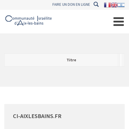
FAIRE UN DON EN LIGNE
Titre
Cat
Des
Pri
Aj
A
CI-AIXLESBAINS.FR